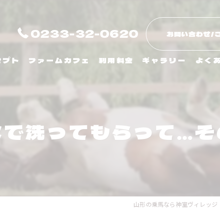
0233-32-0620
お問い合わせ/
セプト
ファームカフェ
利用料金
ギャラリー
よく
水で洗ってもらって…そ
山形の乗馬なら神室ヴィレッジ