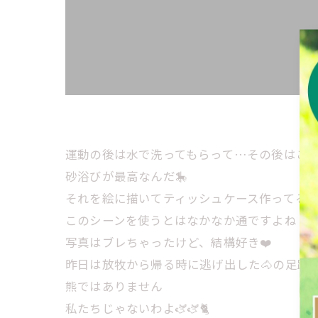
運動の後は水で洗ってもらって…その後はこ
砂浴びが最高なんだ🎠
それを絵に描いてティッシュケース作ってる
このシーンを使うとはなかなか通ですよね！
写真はブレちゃったけど、結構好き❤️
昨日は放牧から帰る時に逃げ出した🐴の足跡
熊ではありません
私たちじゃないわよ🫏🫏🐈