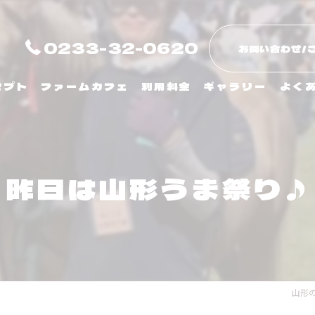
0233-32-0620
お問い合わせ/
セプト
ファームカフェ
利用料金
ギャラリー
よく
昨日は山形うま祭り♪
山形