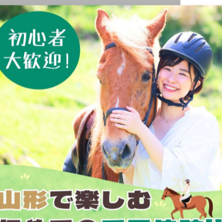
まって来たよ！

人の笑顔
、参加された皆様