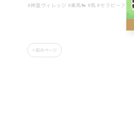
#神室ヴィレッジ #乗馬🐎 #馬 #セラピーフ
< 前のページ