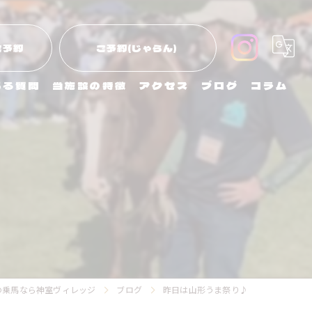
ご予約
ご予約(じゃらん)
ある質問
当施設の特徴
アクセス
ブログ
コラム
初めて
子ども
エサやり
引き馬
外乗
の乗馬なら神室ヴィレッジ
ブログ
昨日は山形うま祭り♪