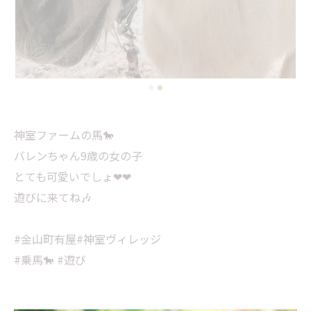
神室ファームの馬🐎
バレンちゃん9歳の女の子
とても可愛いでしょ❤❤
遊びに来てね🎶
#金山町有屋#神室ヴィレッジ
#乗馬🐎 #遊び