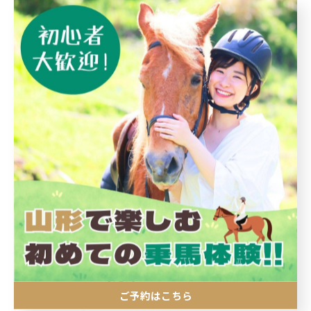
< 前のページ
一覧に戻る
次のページ >
カテゴリー
Categories
全てのカテゴリー
初めて
子ども
エサやり
引き馬
ご予約はこちら
外乗