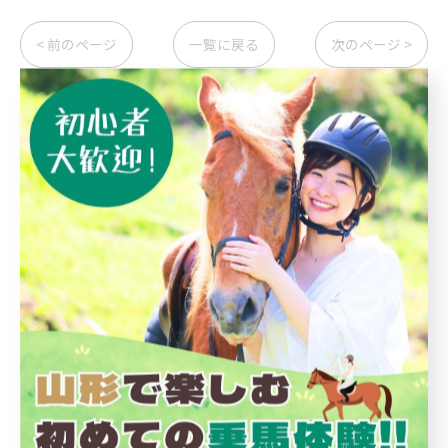
< 前のページ
一覧に戻る
次のページ >
関連タグ
#山形
#乗馬
カテゴリー
Categories
全てのカテゴリー
初めて