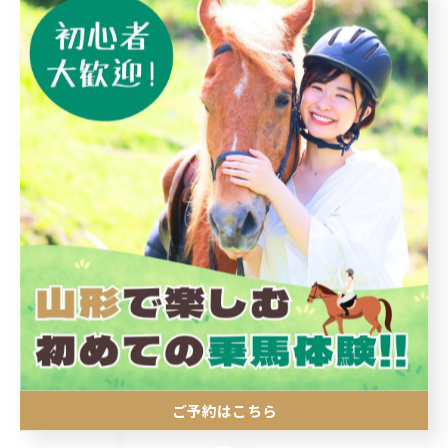
#山形
カテゴリー
Categories
全てのカテゴリー
初めて
子ども
エサやり
引き馬
外乗
ご予約はこちら