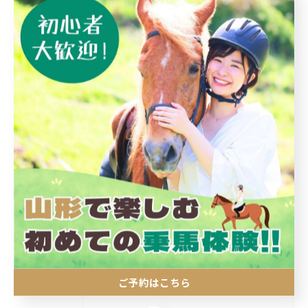
< 前のページ
一覧に戻る
次のページ >
カテゴリー
Categories
全てのカテゴリー
初めて
子ども
エサやり
引き馬
外乗
ご予約はこちら